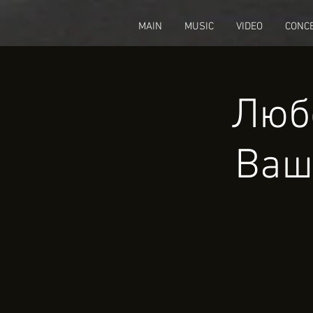
fbq('track', 'CompleteRegistration');
MAIN
MUSIC
VIDEO
CONC
Любо
Ваш