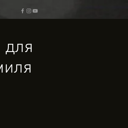
а для
миля