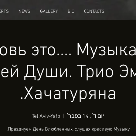
ERTS
NEWS
GALLERY
BIO
CONTACTS
вь это.... Музык
ей Души. Трио Э
Хачатуряна.
יום ד׳, 14 בפבר׳
  |  
Tel Aviv-Yafo
Празднуем День Влюбленных, слушая красивую Музыку.