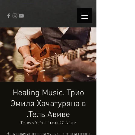
fbq('track', 'CompleteRegistration');
Healing Music. Трио
Эмиля Хачатуряна в
Тель Авиве.
יום ה׳, 27 בפבר׳
  |  
Tel Aviv-Yafo
Чарующая авторская музыка, которая тронет