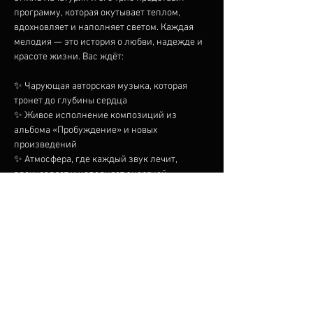
программу, которая окутывает теплом, 
вдохновляет и наполняет светом. Каждая 
мелодия — это история о любви, надежде и 
красоте жизни. Вас ждёт:
✨ Чарующая авторская музыка, которая 
тронет до глубины сердца
✨ Живое исполнение композиций из 
альбома «Пробуждение» и новых 
произведений
✨ Атмосфера, где каждый звук лечит, 
вдохновляет и наполняет энергией
Подарите себе вечер гармонии, 
остановитесь в ритме повседневности и 
позвольте музыке стать вашим 
путеводителем в мир чувств и вдохновения.
עוד