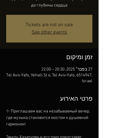
до глубины сердца
Tickets are not on sale
See other events
זמן ומיקום
27 בפבר׳ 2025, 20:30 – 22:00
Tel Aviv-Yafo, Yehieli St 6, Tel Aviv-Yafo, 6514947,
Israel
פרטי האירוע
✨ Приглашаем вас на незабываемый вечер, 
где музыка становится мостом к душевной 
гармонии! 
Эмиль Хачатурян и его трио представят 