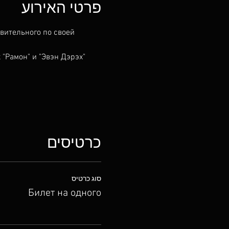
פרטי האירוע
вительного по своей 
"Рамон" и "Эвэн Дэрэх" 
כרטיסים
סוג כרטיס
Билет на одного