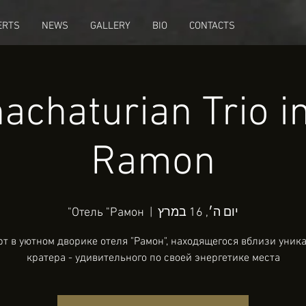
ERTS
NEWS
GALLERY
BIO
CONTACTS
achaturian Trio i
Ramon
יום ה׳, 16 במרץ
  |  
Отель "Рамон"
т в уютном дворике отеля "Рамон", находящегося вблизи уник
кратера - удивительного по своей энергетике места