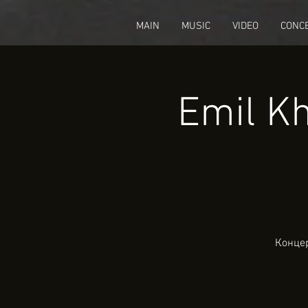
fbq('track', 'CompleteRegistration');
MAIN
MUSIC
VIDEO
CONC
Emil Kh
Концер