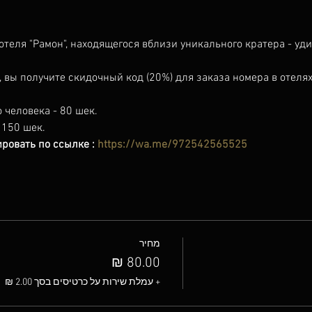
теля "Рамон", находящегося вблизи уникального кратера - уди
 вы получите скидочный код (20%) для заказа номера в отелях 
 человека - 80 шек.
 150 шек.
овать по ссылке : 
https://wa.me/972542565525
מחיר
+ עמלת שירות על כרטיסים בסך ‏2.00 ‏₪