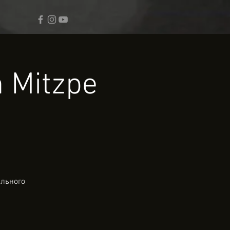
n Mitzpe
ального